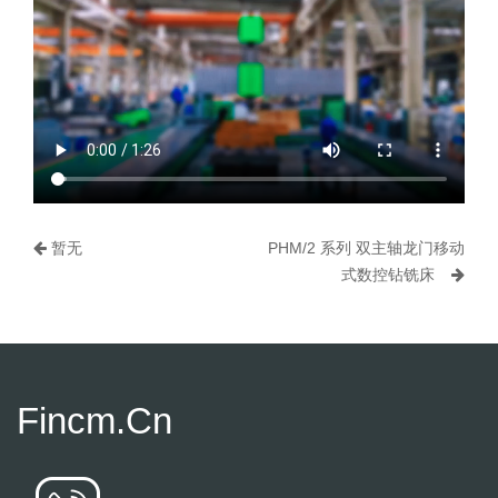
暂无
PHM/2 系列 双主轴龙门移动
式数控钻铣床
Fincm.cn