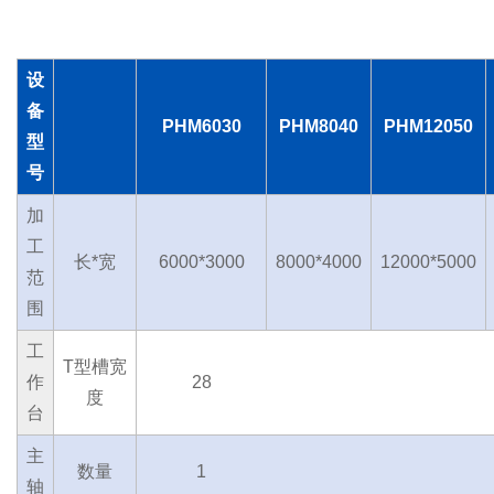
设
备
PHM6030
PHM8040
PHM12050
型
号
加
工
长*宽
6000*3000
8000*4000
12000*5000
范
围
工
T型槽宽
作
28
度
台
主
数量
1
轴