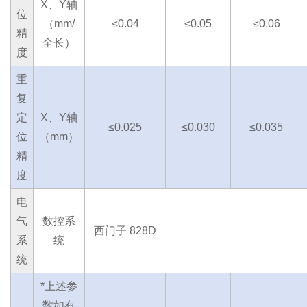
X、Y轴
位
（mm/
≤0.04
≤0.05
≤0.06
精
全长）
度
重
复
定
X、Y轴
≤0.025
≤0.030
≤0.035
位
（mm）
精
度
电
气
数控系
西门子 828D
系
统
统
*上述参
数如有