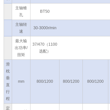
主轴锥
BT50
孔
主轴转
30-3000r/min
速
最大输
37/470（1100
出功率/
选配）
扭矩
滑
枕
垂
mm
800/1200
800/1200
800/1200
直
行
程
定