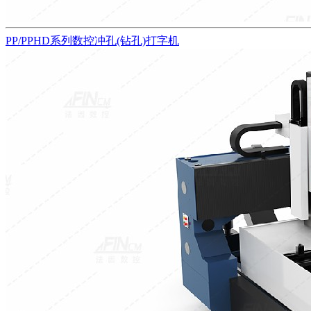
PP/PPHD系列数控冲孔(钻孔)打字机